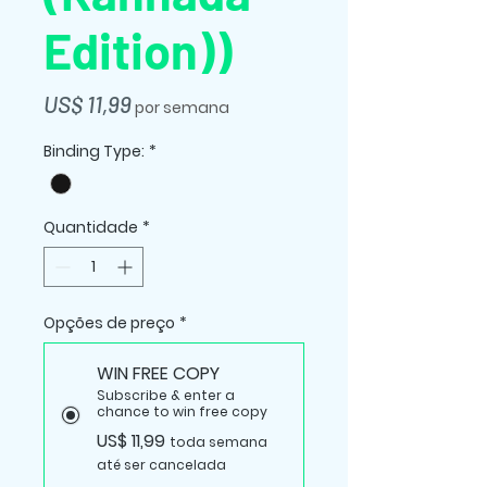
Edition))
Preço
US$ 11,99
por semana
Binding Type:
*
Quantidade
*
Opções de preço
*
WIN FREE COPY
Subscribe & enter a
chance to win free copy
US$ 11,99
toda semana
até ser cancelada