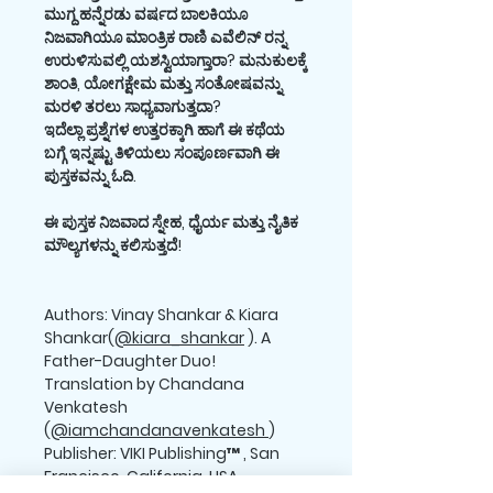
ಮುಗ್ದ ಹನ್ನೆರಡು ವರ್ಷದ ಬಾಲಕಿಯೂ
ನಿಜವಾಗಿಯೂ ಮಾಂತ್ರಿಕ ರಾಣಿ ಎವೆಲಿನ್ ರನ್ನ
ಉರುಳಿಸುವಲ್ಲಿ ಯಶಸ್ವಿಯಾಗ್ತಾರಾ? ಮನುಕುಲಕ್ಕೆ
ಶಾಂತಿ, ಯೋಗಕ್ಷೇಮ ಮತ್ತು ಸಂತೋಷವನ್ನು
ಮರಳಿ ತರಲು ಸಾಧ್ಯವಾಗುತ್ತದಾ?
ಇದೆಲ್ಲಾ ಪ್ರಶ್ನೆಗಳ ಉತ್ತರಕ್ಕಾಗಿ ಹಾಗೆ ಈ ಕಥೆಯ
ಬಗ್ಗೆ ಇನ್ನಷ್ಟು ತಿಳಿಯಲು ಸಂಪೂರ್ಣವಾಗಿ ಈ
ಪುಸ್ತಕವನ್ನು ಓದಿ.
ಈ ಪುಸ್ತಕ ನಿಜವಾದ ಸ್ನೇಹ, ಧೈರ್ಯ ಮತ್ತು ನೈತಿಕ
ಮೌಲ್ಯಗಳನ್ನು ಕಲಿಸುತ್ತದೆ!
Authors: Vinay Shankar & Kiara
Shankar(
@kiara_shankar
). A
Father-Daughter Duo!
Translation by Chandana
Venkatesh
(
@iamchandanavenkatesh
)
Publisher: VIKI Publishing™ , San
Francisco, California, USA.